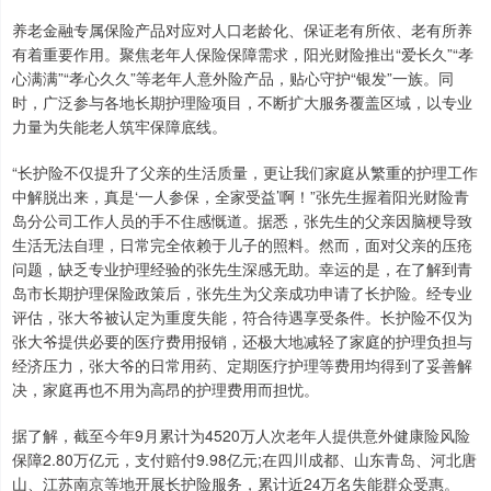
养老金融专属保险产品对应对人口老龄化、保证老有所依、老有所养
有着重要作用。聚焦老年人保险保障需求，阳光财险推出“爱长久”“孝
心满满”“孝心久久”等老年人意外险产品，贴心守护“银发”一族。同
时，广泛参与各地长期护理险项目，不断扩大服务覆盖区域，以专业
力量为失能老人筑牢保障底线。
“长护险不仅提升了父亲的生活质量，更让我们家庭从繁重的护理工作
中解脱出来，真是‘一人参保，全家受益’啊！”张先生握着阳光财险青
岛分公司工作人员的手不住感慨道。据悉，张先生的父亲因脑梗导致
生活无法自理，日常完全依赖于儿子的照料。然而，面对父亲的压疮
问题，缺乏专业护理经验的张先生深感无助。幸运的是，在了解到青
岛市长期护理保险政策后，张先生为父亲成功申请了长护险。经专业
评估，张大爷被认定为重度失能，符合待遇享受条件。长护险不仅为
张大爷提供必要的医疗费用报销，还极大地减轻了家庭的护理负担与
经济压力，张大爷的日常用药、定期医疗护理等费用均得到了妥善解
决，家庭再也不用为高昂的护理费用而担忧。
据了解，截至今年9月累计为4520万人次老年人提供意外健康险风险
保障2.80万亿元，支付赔付9.98亿元;在四川成都、山东青岛、河北唐
山、江苏南京等地开展长护险服务，累计近24万名失能群众受惠。