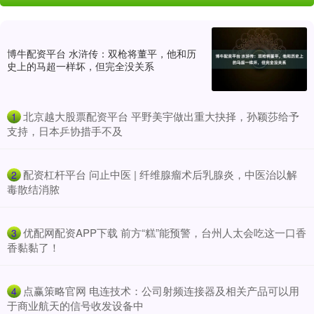
博牛配资平台 水浒传：双枪将董平，他和历
史上的马超一样坏，但完全没关系
​北京越大股票配资平台 平野美宇做出重大抉择，孙颖莎给予
1
支持，日本乒协措手不及
​配资杠杆平台 问止中医 | 纤维腺瘤术后乳腺炎，中医治以解
2
毒散结消脓
​优配网配资APP下载 前方“糕”能预警，台州人太会吃这一口香
3
香黏黏了！
​点赢策略官网 电连技术：公司射频连接器及相关产品可以用
4
于商业航天的信号收发设备中