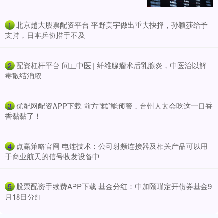
​北京越大股票配资平台 平野美宇做出重大抉择，孙颖莎给予
1
支持，日本乒协措手不及
​配资杠杆平台 问止中医 | 纤维腺瘤术后乳腺炎，中医治以解
2
毒散结消脓
​优配网配资APP下载 前方“糕”能预警，台州人太会吃这一口香
3
香黏黏了！
​点赢策略官网 电连技术：公司射频连接器及相关产品可以用
4
于商业航天的信号收发设备中
​股票配资手续费APP下载 基金分红：中加颐瑾定开债券基金9
5
月18日分红