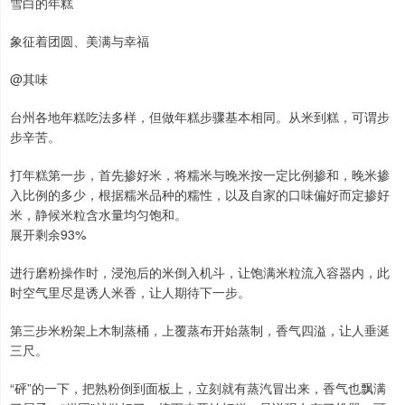
雪白的年糕
象征着团圆、美满与幸福
@其味
台州各地年糕吃法多样，但做年糕步骤基本相同。从米到糕，可谓步
步辛苦。
打年糕第一步，首先掺好米，将糯米与晚米按一定比例掺和，晚米掺
入比例的多少，根据糯米品种的糯性，以及自家的口味偏好而定掺好
米，静候米粒含水量均匀饱和。
展开剩余93%
进行磨粉操作时，浸泡后的米倒入机斗，让饱满米粒流入容器内，此
时空气里尽是诱人米香，让人期待下一步。
第三步米粉架上木制蒸桶，上覆蒸布开始蒸制，香气四溢，让人垂涎
三尺。
“砰”的一下，把熟粉倒到面板上，立刻就有蒸汽冒出来，香气也飘满