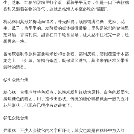
生、芝麻、红糖的甜粉里打个滚，看着平平无奇，但是一口下去软糯
香甜又混着谷物的香气，这就是临海人冬至必吃的“擂圆”。
梅花糕因其形如梅花而得名，外壳酥脆，顶部铺满红糖、芝麻、花
生、瓜子，热乎乎的。发酵后的糕体微微带酸，里头是浓郁的猪油黑
芝麻馅，香得扎实。甜香在口中轮番登场，让人忍不住吃完一块，还
想再来一块。
番薯庆糕制作原料需要糯米粉和番薯粉。蒸制庆糕，箬帽覆盖于木蒸
笼之上，上灶蒸。箬帽当锅盖，既保温又透气，蒸出来的庆糕又带着
箬叶的清香。
@汇众微台州
糖心糕，台州老牌特色糕点，以晚米粉和红糖为原料。白色的粉团包
裹焦糖色的粉团，用手指卡出形状。传统的糖心糕横截面一般为五叶
花的形状，但现在已很少有这讲究了。
@汇众微台州
烂眼糕，不少人会被它的名字所吓倒，其实也就是在糕胚中放入红