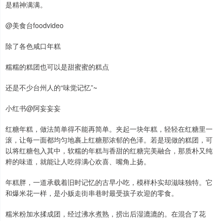
是精神满满。
@美食台foodvideo
除了各色咸口年糕
糯糯的糕团也可以是甜蜜蜜的糕点
还是不少台州人的“味觉记忆”~
小红书@阿妄妄妄
红糖年糕，做法简单得不能再简单。夹起一块年糕，轻轻在红糖里一
滚，让每一面都均匀地裹上红糖那浓郁的色泽。若是现做的糕团，可
以将红糖包入其中，软糯的年糕与香甜的红糖完美融合，那质朴又纯
粹的味道，就能让人吃得满心欢喜、嘴角上扬。
年糕胖，一道承载着旧时记忆的古早小吃，模样朴实却滋味独特。它
和爆米花一样，是小贩走街串巷时最受孩子欢迎的零食。
糯米粉加水揉成团，经过沸水煮熟，捞出后湿漉漉的。在混合了花