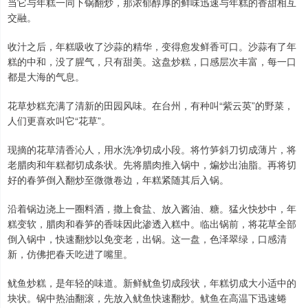
当它与年糕一同下锅翻炒，那浓郁醇厚的鲜味迅速与年糕的香甜相互
交融。
收汁之后，年糕吸收了沙蒜的精华，变得愈发鲜香可口。沙蒜有了年
糕的中和，没了腥气，只有甜美。这盘炒糕，口感层次丰富，每一口
都是大海的气息。
花草炒糕充满了清新的田园风味。在台州，有种叫“紫云英”的野菜，
人们更喜欢叫它“花草”。
现摘的花草清香沁人，用水洗净切成小段。将竹笋斜刀切成薄片，将
老腊肉和年糕都切成条状。先将腊肉推入锅中，煸炒出油脂。再将切
好的春笋倒入翻炒至微微卷边，年糕紧随其后入锅。
沿着锅边浇上一圈料酒，撒上食盐、放入酱油、糖。猛火快炒中，年
糕变软，腊肉和春笋的香味因此渗透入糕中。临出锅前，将花草全部
倒入锅中，快速翻炒以免变老，出锅。这一盘，色泽翠绿，口感清
新，仿佛把春天吃进了嘴里。
鱿鱼炒糕，是年轻的味道。新鲜鱿鱼切成段状，年糕切成大小适中的
块状。锅中热油翻滚，先放入鱿鱼快速翻炒。鱿鱼在高温下迅速蜷