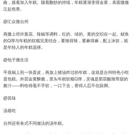
曲，接着加入年糕。随着翻炒的持续，年糕逐渐变得金黄，表面微微
泛起焦香。
@汇众微台州
再撒上些许葱花、辣椒等调料，红的、绿的、黄的交织在一起。鱿鱼
的Q弹与年糕的软糯完美结合，要辣得辣，要麻得麻，配上冰饮，就
是年轻人的年糕选择。
@包子微生活
平底锅上煎一块蛋皮，再放上猪油炸过的年糕，这就是台州特色小吃
蛋包糕。外层金黄酥脆，里头年糕软糯Q弹，灵魂是那层酸辣带甜的
酱汁——料给得毫不手软，一口下去，香得人忍不住跺脚。
@其味
汤着吃
台州还有各式不同做法的汤年糕。