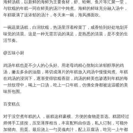
海鲜汤糕，以新鲜的海鲜为主要食材，虾、蛤蜊、鱼片等汇聚一堂，
与软糯的年糕一同在鲜美的汤汁中炖煮。海鲜的鲜味充分融入汤中，
年糕吸满了这浓郁的汤汁，冬天来一碗，海风拂面吹。
一碗蔬菜汤糕，白润软糯，热汤里浮着榨菜丁，咸香恰到好处地划开
味觉的清晨。这是一种无需言说的满足，是熟悉的清晨，是不变的生
活节奏。
@五味小厨
鸡汤年糕也是不少人的心头好。用老母鸡精心熬制出浓郁醇厚的鸡
汤，撇去多余的油脂，将切成薄片的年糕放入鸡汤中慢慢炖煮。年糕
在鸡汤的浸润下，逐渐变得软糯香甜，鸡汤的鲜美也渗透到年糕的每
一丝纹理中，喝上一口汤，吃上一口年糕，仿佛全身都被这温暖的美
味所包围。
百变糕点
对于没空煮年糕的人 ，嵌糕这样豪横、方便的食物是首选。糕团经过
师傅手工搓按，压至薄厚相当，丰富配料由你选，私人订制，可额外
加猪肉、煎蛋。最后浇上一勺灵魂肉汁，配上豆腐汤，吃完一上午都