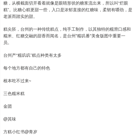
糖，从横截面切开看着就像是眼睛形状的糖浆流出来，所以叫“烂眼
糕”。比糖心糕更甜一些，入口是浓郁直接的红糖味，柔韧有嚼劲，是
老派而踏实的甜。
糕尖胚，台州的一种传统糕点，纯手工制作，以其独特的糯滑口感和
糯米、红糖交融的甜香而闻名，是台州"糯叽番"美食版图中重要一
员。
台州产“糯叽叽”糕点种类有太多
每个地方都有自己的特色
根本吃不过来~
三色糯米糕
金团
@其味
方糕小红书@青岁