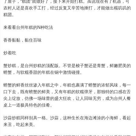
了屋子，“糕团”就做好了，接下来开始打糕。虽说现在有了机器，可
农村人还是喜欢手工打，经过反复又辛苦地捶打，才能做出糯叽叽的
糕团。
来看看台州年糕的N种吃法
香香黏黏，黏住百味
炒着吃
蟹炒糕，是台州炒糕的顶配版。不管是梭子蟹还是青蟹，鲜嫩肥美的
螃蟹，与软糯香甜的年糕在锅中激情碰撞。
螃蟹的鲜香丝丝渗入年糕之中，年糕也裹满了螃蟹的浓郁风味，每一
口下去，既有螃蟹的鲜美，又有年糕的软糯弹牙，那独特的口感在舌
尖上绽放，仿佛一场味蕾的盛大狂欢，让人回味无穷，成为台州人餐
桌上一道极具特色的佳肴。
沙蒜炒糕同样别具一格。沙蒜，这种生长在海边滩涂的小海鲜，看起
来丑，吃起来美。