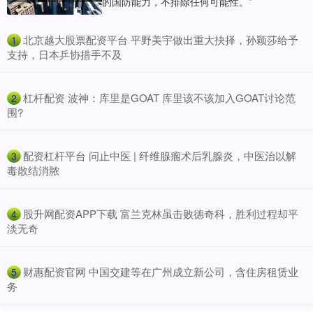
的国防能力，不排除任何可能性。”
​北京越大股票配资平台 平野美宇做出重大抉择，孙颖莎给予
1
支持，日本乒协措手不及
​杠杆配资 波神：库里是GOAT 库里该不该加入GOAT讨论范
2
围?
​配资杠杆平台 问止中医 | 纤维腺瘤术后乳腺炎，中医治以解
3
毒散结消脓
​股升网配资APP下载 富兰克林虽击败德奇科，胜利过程却平
4
淡无奇
​财惠配资官网 中国交建等在广州成立新公司，含住房租赁业
5
务