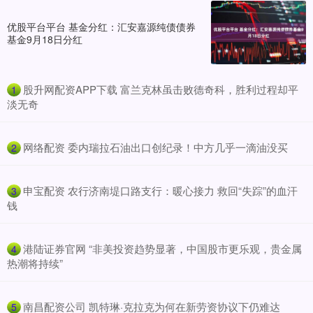
优股平台平台 基金分红：汇安嘉源纯债债券
基金9月18日分红
​股升网配资APP下载 富兰克林虽击败德奇科，胜利过程却平
1
淡无奇
​网络配资 委内瑞拉石油出口创纪录！中方几乎一滴油没买
2
​申宝配资 农行济南堤口路支行：暖心接力 救回“失踪”的血汗
3
钱
​港陆证券官网 “非美投资趋势显著，中国股市更乐观，贵金属
4
热潮将持续”
​南昌配资公司 凯特琳·克拉克为何在新劳资协议下仍难达
5