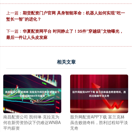
上一篇：
期货配资门户官网 具身智能革命：机器人如何实现“吃一
堑长一智”的进化？
下一篇：
华夏配资网平台 时间静止了！35件“穿越级”文物曝光，
最后一件让人头皮发麻
相关文章
南昌配资公司 凯特琳·克拉克为
股升网配资APP下载 富兰克林
何在新劳资协议下仍难达WNBA
虽击败德奇科，胜利过程却平淡
平均薪资
无奇