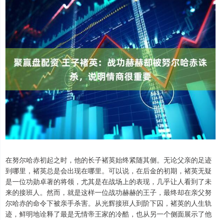
在努尔哈赤初起之时，他的长子褚英始终紧随其侧。无论父亲的足迹
到哪里，褚英总是会出现在哪里。可以说，在后金的初期，褚英无疑
是一位功勋卓著的将领，尤其是在战场上的表现，几乎让人看到了未
来的接班人。然而，就是这样一位战功赫赫的王子，最终却在亲父努
尔哈赤的命令下被亲手杀害。从光辉接班人到阶下囚，褚英的人生轨
迹，鲜明地诠释了最是无情帝王家的冷酷，也从另一个侧面展示了他