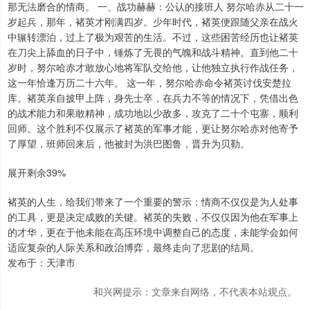
那无法磨合的情商。 一、战功赫赫：公认的接班人 努尔哈赤从二十一
岁起兵，那年，褚英才刚满四岁。少年时代，褚英便跟随父亲在战火
中辗转漂泊，过上了极为艰苦的生活。不过，这些困苦经历也让褚英
在刀尖上舔血的日子中，锤炼了无畏的气魄和战斗精神。直到他二十
岁时，努尔哈赤才敢放心地将军队交给他，让他独立执行作战任务，
这一年恰逢万历二十六年。 这一年，努尔哈赤命令褚英讨伐安楚拉
库。褚英亲自披甲上阵，身先士卒，在兵力不等的情况下，凭借出色
的战术能力和果敢精神，成功地以少敌多，攻克了二十个屯寨，顺利
回师。这个胜利不仅展示了褚英的军事才能，更让努尔哈赤对他寄予
了厚望，班师回来后，他被封为洪巴图鲁，晋升为贝勒。
展开剩余39%
褚英的人生，给我们带来了一个重要的警示：情商不仅仅是为人处事
的工具，更是决定成败的关键。褚英的失败，不仅仅因为他在军事上
的才华，更在于他未能在高压环境中调整自己的态度，未能学会如何
适应复杂的人际关系和政治博弈，最终走向了悲剧的结局。
发布于：天津市
和兴网提示：文章来自网络，不代表本站观点。