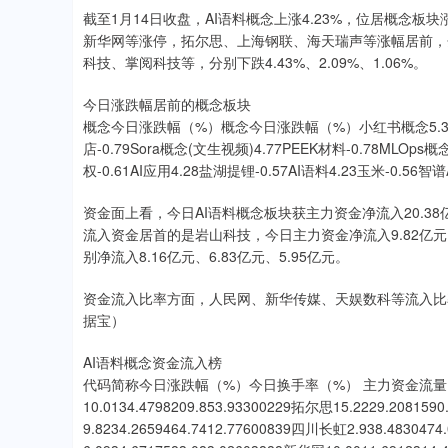
截至1月14日收盘，AI语料概念上涨4.23%，位居概念板
新华网等涨停，拓尔思、上海钢联、海天瑞声等涨幅居前，分别上
科技、掌阅科技等，分别下跌4.43%、2.09%、1.06%。
今日涨跌幅居前的概念板块
概念今日涨跌幅（%）概念今日涨跌幅（%）小红书概念5.38特色
店-0.79Sora概念(文生视频)4.77PEEK材料-0.78MLOps
权-0.61AI应用4.28盐湖提锂-0.57AI语料4.23玉米-0.56智谱A
资金面上看，今日AI语料概念板块获主力资金净流入20.3
流入资金居首的是岩山科技，今日主力资金净流入9.82亿
别净流入8.16亿元、6.83亿元、5.95亿元。
资金流入比率方面，人民网、新华传媒、天娱数科等流入比率居前
据宝）
AI语料概念资金流入榜
代码简称今日涨跌幅（%）今日换手率（%） 主力资金流量（
10.0134.4798209.853.93300229拓尔思15.2229.20815
9.8234.2659464.7412.77600839四川长虹2.938.483047