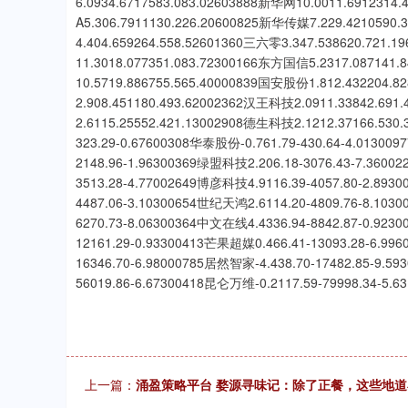
6.0934.6717583.083.02603888新华网10.0011.691231
A5.306.7911130.226.20600825新华传媒7.229.4210590
4.404.659264.558.52601360三六零3.347.538620.721
11.3018.077351.083.72300166东方国信5.2317.087141
10.5719.886755.565.40000839国安股份1.812.432204.
2.908.451180.493.62002362汉王科技2.0911.33842.69
2.6115.25552.421.13002908德生科技2.1212.37166.530
323.29-0.67600308华泰股份-0.761.79-430.64-4.01300
2148.96-1.96300369绿盟科技2.206.18-3076.43-7.3600
3513.28-4.77002649博彦科技4.9116.39-4057.80-2.893
4487.06-3.10300654世纪天鸿2.6114.20-4809.76-8.103
6270.73-8.06300364中文在线4.4336.94-8842.87-0.923
12161.29-0.93300413芒果超媒0.466.41-13093.28-6.99
16346.70-6.98000785居然智家-4.438.70-17482.85-9.5
56019.86-6.67300418昆仑万维-0.2117.59-79998.34-5.63
上一篇：
涌盈策略平台 婺源寻味记：除了正餐，这些地