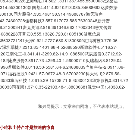
4.405.46300226上海钢联14.5621.3311387.455.55000032深桑达
.3314.55300130新国都4.4114.6210213.085.34688692达梦数据
.19600100同方股份4.335.498138.914.49688787海天瑞声
.843.74600728佳都科技3.557.917073.585.76300248新开普
828.21300341麦克奥迪2.916.391346.682.17002343慈文传媒
1.46688228开普云0.555.13626.720.81605186健麾信息
.38603721*ST天择0.921.2727.630.81300609汇纳科技0.779.06-
977深圳瑞捷7.2313.85-1401.68-4.52688590新致软件4.5116.27-
2226江南化工-0.841.41-3299.82-14.91688500慧辰股份0.3712.92-
00182捷成股份2.8617.73-4296.40-1.56000710贝瑞基因3.8129.04-
00996普联软件3.0118.50-5581.64-6.24688039当虹科技-2.0911.06-
00071福石控股3.2431.57-9672.48-3.67002230科大讯飞2.879.56-
603533掌阅科技-1.0615.39-15708.71-8.45300133华策影视0.8314.72-
9300033同花顺1.3710.35-22103.48-1.88000681视觉中国1.4038.62-
和兴网提示：文章来自网络，不代表本站观点。
道小吃和土特产才是旅途的惊喜