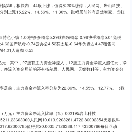
块涨幅第9，板块内，44股上涨，值得买20%涨停，人民网、岩山科技、
涨15.22%、14.56%、11.30%。跌幅居前的有居然智家、当虹
小镇-1.00拼多多概念5.29钛白粉概念-0.98快手概念5.04免税
概念4.62国产航母-0.74云办公4.52芬太尼-0.64华为盘古4.47租售同
I4.21人造肉-0.53
8亿元，其中，27股获主力资金净流入，12股主力资金净流入超亿元，净
元，净流入资金居前的还有拓尔思、人民网、天娱数科等，主力资金分
，主力资金净流入率分别为22.86%、14.55%、12.77%。（数
万元）主力资金净流入比率（%）002195岩山科技
90.5211.23603000人民网10.019.9268281.4722.86002354天娱数科
4.017.62300785值得买20.0035.7126388.417.43300766每日互动