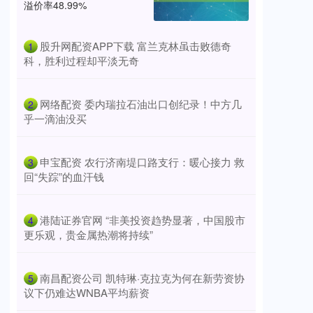
溢价率48.99%
​股升网配资APP下载 富兰克林虽击败德奇
1
科，胜利过程却平淡无奇
​网络配资 委内瑞拉石油出口创纪录！中方几
2
乎一滴油没买
​申宝配资 农行济南堤口路支行：暖心接力 救
3
回“失踪”的血汗钱
​港陆证券官网 “非美投资趋势显著，中国股市
4
更乐观，贵金属热潮将持续”
​南昌配资公司 凯特琳·克拉克为何在新劳资协
5
议下仍难达WNBA平均薪资