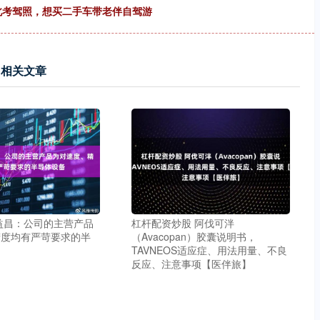
河北考驾照，想买二手车带老伴自驾游
相关文章
益昌：公司的主营产品
杠杆配资炒股 阿伐可泮
精度均有严苛要求的半
（Avacopan）胶囊说明书，
TAVNEOS适应症、用法用量、不良
反应、注意事项【医伴旅】