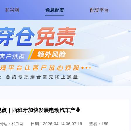
和兴网
免息配资
配资平台
际视点｜西班牙加快发展电动汽车产业
网站：和兴网
日期：2026-04-14 06:07:19
查看：185