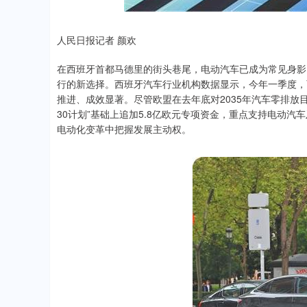
人民日报记者 颜欢
在西班牙首都马德里的街头巷尾，电动汽车已成为常见身影
行的新选择。西班牙汽车行业机构数据显示，今年一季度，西
推进、成效显著。尽管欧盟在去年底对2035年汽车零排放
30计划”基础上追加5.8亿欧元专项资金，重点支持电动
电动化变革中把握发展主动权。