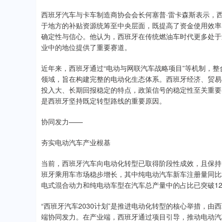
西班牙汽车与卡车制造商协会会长何塞普·雷卡森斯表示，
于地方的补贴资源统筹至中央层面，既提高了资金使用效率
确定性与信心。他认为，西班牙在传统燃油车时代更多处于
业中的地位提供了重要赛道。
近年来，西班牙通过“电动与网联汽车战略项目”等机制，
领域，旨在构建完整的电动化生态体系。西班牙经济、贸易
投入大、长期回报稳定的特点，政策信号的稳定性至关重要
是西班牙坚持既定转型路线的重要原因。
协同发力——
夯实电动汽车产业根基
当前，西班牙汽车向电动化转型已取得阶段性成效，且保持
班牙乘用车市场稳步增长，其中纯电动汽车新车注册量同比增长7
电式混合动力和纯电动车型在汽车总产量中的占比已突破1
“西班牙汽车2030计划”是推进电动化转型的核心举措，
端协同发力。在产业端，西班牙通过项目引导，推动电动汽