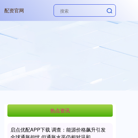
配资官网
热点资讯
启点优配APP下载 调查：能源价格飙升引发
全球通胀担忧 但通胀水平仍相对温和