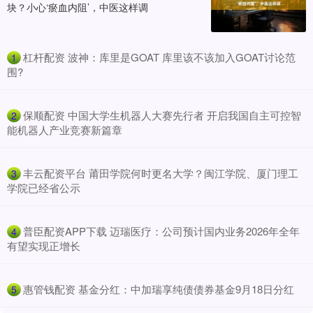
块？小心‘瘀血内阻’，中医这样调
​杠杆配资 波神：库里是GOAT 库里该不该加入GOAT讨论范
1
围?
​保顺配资 中国大学生机器人大赛先行者 开启我国自主可控智
2
能机器人产业竞赛新篇章
​丰云配资平台 莆田学院何时更名大学？闽江学院、厦门理工
3
学院已经省公示
​普臣配资APP下载 迈瑞医疗：公司预计国内业务2026年全年
4
有望实现正增长
​惠管钱配资 基金分红：中加瑞享纯债债券基金9月18日分红
5