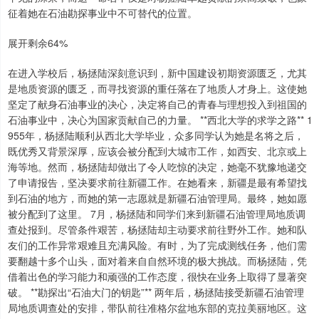
征着她在石油勘探事业中不可替代的位置。
展开剩余64%
在进入学校后，杨拯陆深刻意识到，新中国建设初期资源匮乏，尤其
是地质资源的匮乏，而寻找资源的重任落在了地质人才身上。这使她
坚定了献身石油事业的决心，决定将自己的青春与理想投入到祖国的
石油事业中，决心为国家贡献自己的力量。 **西北大学的求学之路** 1
955年，杨拯陆顺利从西北大学毕业，众多同学认为她是名将之后，
既优秀又背景深厚，应该会被分配到大城市工作，如西安、北京或上
海等地。然而，杨拯陆却做出了令人吃惊的决定，她毫不犹豫地递交
了申请报告，坚决要求前往新疆工作。在她看来，新疆是最有希望找
到石油的地方，而她的第一志愿就是新疆石油管理局。最终，她如愿
被分配到了这里。 7月，杨拯陆和同学们来到新疆石油管理局地质调
查处报到。尽管条件艰苦，杨拯陆却主动要求前往野外工作。她和队
友们的工作异常艰难且充满风险。有时，为了完成测线任务，他们需
要翻越十多个山头，面对着来自自然环境的极大挑战。而杨拯陆，凭
借着出色的学习能力和顽强的工作态度，很快在业务上取得了显著突
破。 **勘探出“石油大门的钥匙”** 两年后，杨拯陆接受新疆石油管理
局地质调查处的安排，带队前往准格尔盆地东部的克拉美丽地区。这