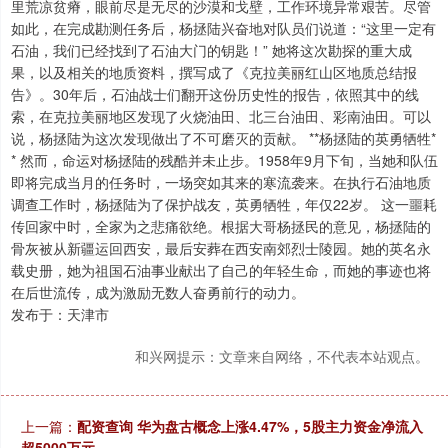
里荒凉贫瘠，眼前尽是无尽的沙漠和戈壁，工作环境异常艰苦。尽管
如此，在完成勘测任务后，杨拯陆兴奋地对队员们说道：“这里一定有
石油，我们已经找到了石油大门的钥匙！” 她将这次勘探的重大成
果，以及相关的地质资料，撰写成了《克拉美丽红山区地质总结报
告》。30年后，石油战士们翻开这份历史性的报告，依照其中的线
索，在克拉美丽地区发现了火烧油田、北三台油田、彩南油田。可以
说，杨拯陆为这次发现做出了不可磨灭的贡献。 **杨拯陆的英勇牺牲*
* 然而，命运对杨拯陆的残酷并未止步。1958年9月下旬，当她和队伍
即将完成当月的任务时，一场突如其来的寒流袭来。在执行石油地质
调查工作时，杨拯陆为了保护战友，英勇牺牲，年仅22岁。 这一噩耗
传回家中时，全家为之悲痛欲绝。根据大哥杨拯民的意见，杨拯陆的
骨灰被从新疆运回西安，最后安葬在西安南郊烈士陵园。她的英名永
载史册，她为祖国石油事业献出了自己的年轻生命，而她的事迹也将
在后世流传，成为激励无数人奋勇前行的动力。
发布于：天津市
和兴网提示：文章来自网络，不代表本站观点。
上一篇：
配资查询 华为盘古概念上涨4.47%，5股主力资金净流入
超5000万元